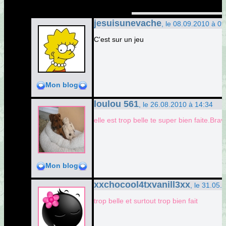
jesuisunevache
, le 08.09.2010 à 09
C'est sur un jeu
Mon blog
loulou 561
, le 26.08.2010 à 14:34
elle est trop belle te super bien faite.Brav
Mon blog
xxchocool4txvanill3xx
, le 31.05.
trop belle et surtout trop bien fait