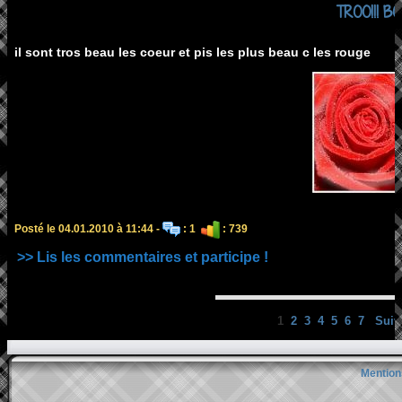
TROO!!! B
il sont tros beau les coeur et pis les plus beau c les rouge
Posté le 04.01.2010 à 11:44 -
: 1
: 739
>> Lis les commentaires et participe !
1
2
3
4
5
6
7
Suiv
Mention