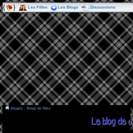
Les Filles
Les Blogs
Discussions
Blogizz
»
Blogs de filles
Le blog de 