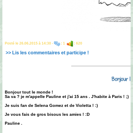
Posté le 26.06.2015 à 14:30 -
: 1
: 620
>> Lis les commentaires et participe !
Bonjour ! :
Bonjour tout le monde !
Sa va ? je m'appelle Pauline et j'ai 15 ans . J'habite à Paris ! ;)
Je suis fan de Selena Gomez et de Violetta ! :)
Je vous fais de gros bisous les amies ! :D
Pauline .