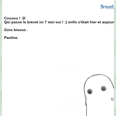
Brevet.
Coucou ! ;D
Qui passe le brevet ici ? moi oui ! :) enfin c'était hier et aujourd'
Gros bisous .
Pauline.