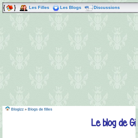
Les Filles
Les Blogs
Discussions
Blogizz
»
Blogs de filles
Le blog de Gir