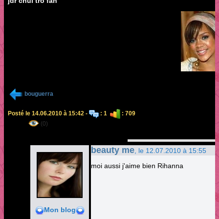
jdr chui tro fan
bouguerra
Posté le 14.06.2010 à 15:42 -
: 1
: 709
(0)
beauty me
, le 12.07.2010 à 15:55
moi aussi j'aime bien Rihanna
Mon blog