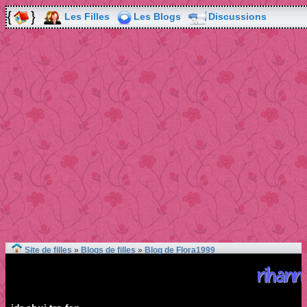
Les Filles
Les Blogs
Discussions
Site de filles
»
Blogs de filles
»
Blog de Flora1999
rihann