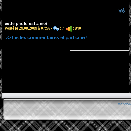
mé
cette photo est a moi
Posté le 29.08.2009 à 07:56 -
: 7
: 840
>> Lis les commentaires et participe !
Mention