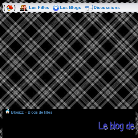
Les Filles
Les Blogs
Discussions
Blogizz
»
Blogs de filles
Le blog de 