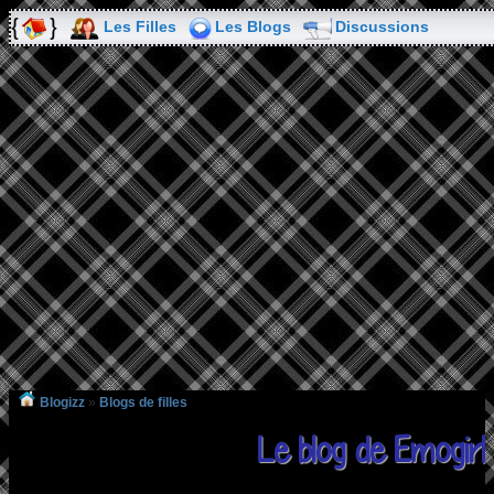
Les Filles
Les Blogs
Discussions
Blogizz
»
Blogs de filles
Le blog de Emogir