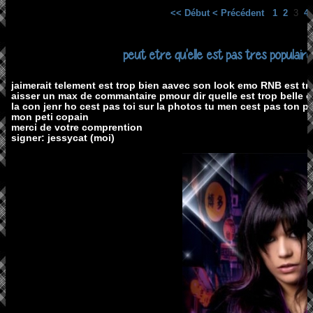
<< Début
< Précédent
1
2
3
4
peut etre qu'elle est pas tres populai
jaimerait telement est trop bien aavec son look emo RNB est trop 
aisser un max de commantaire pmour dir quelle est trop belle 
la con jenr ho cest pas toi sur la photos tu men cest pas ton 
mon peti copain
merci de votre comprention
signer: jessycat (moi)