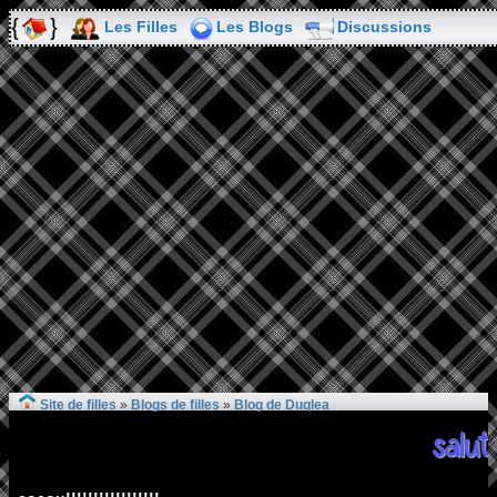
Les Filles
Les Blogs
Discussions
Site de filles
»
Blogs de filles
»
Blog de Duqlea
salut