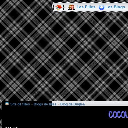
Les Filles
Les Blogs
Site de filles
»
Blogs de filles
»
Blog de Duqlea
COCO