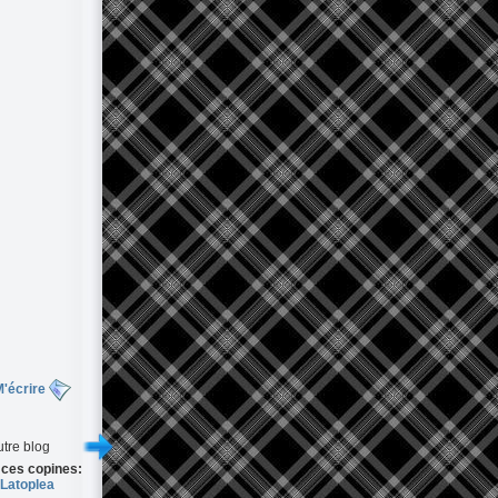
'écrire
tre blog
 ces copines:
Latoplea