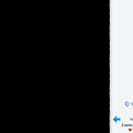
M
Au
J'aime