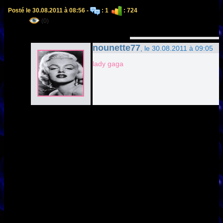
Posté le 30.08.2011 à 08:56 -
: 1
: 724
(0)
nounette77
, le 30.08.2011 à 09:05
lady gaga