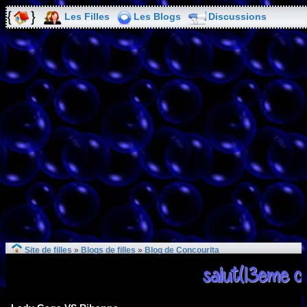
Les Filles
Les Blogs
Discussions
Site de filles
»
Blogs de filles
»
Blog de Concourita
salut(13eme c