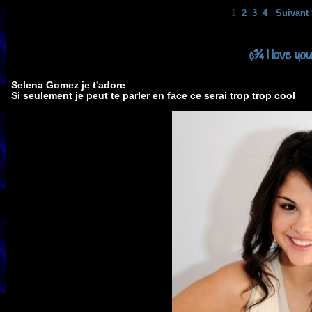
1
2
3
4
Suivant 
¢¾ I love yo
Selena Gomez je t'adore
Si seulement je peut te parler en face ce serai trop trop cool