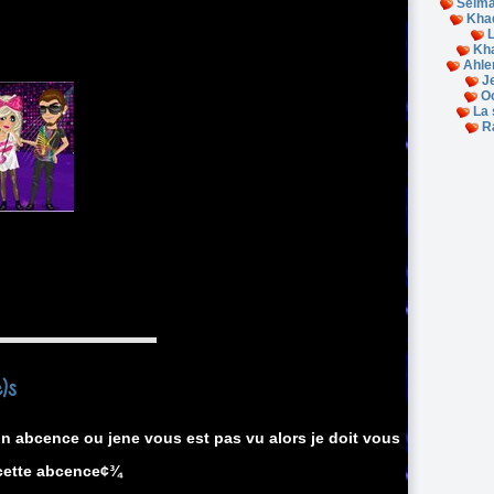
Selma
Khad
Kh
Ahle
J
O
La 
R
e)s
n abcence ou jene vous est pas vu alors je doit vous
 cette abcence¢¾