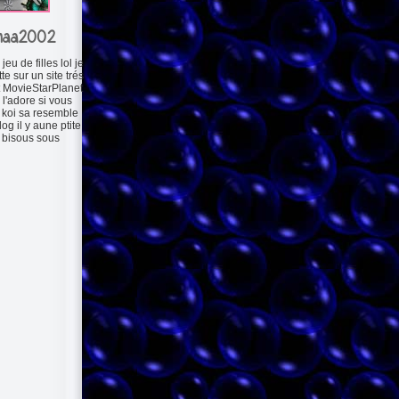
maa2002
 jeu de filles lol je
te sur un site trés
t MovieStarPlanet
 l'adore si vous
a koi sa resemble
og il y aune ptite
 bisous sous