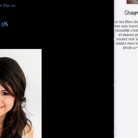
>
Fin >>
Chay
cc les filles de
u ¢¾
me suis inscrit
chouétte c'es
et depuis je
voulez voir 
visitez mon bl
photo a+