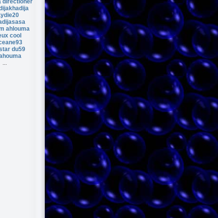
 directioner
ijakhadija
Lydie20
adijasasa
m ahlouma
eux cool
ceane93
star du59
ahouma
...