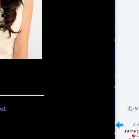
net
M'
Aut
J'aime c
L