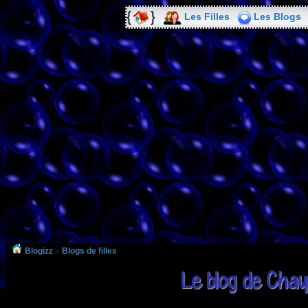
Les Filles
Les Blogs
Blogizz
»
Blogs de filles
Le blog de Ch