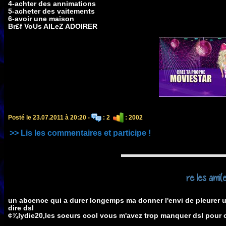
4-achter des annimations
5-acheter des vaitements
6-avoir une maison
Br£f VoUs AlLeZ ADOIRER
Posté le 23.07.2011 à 20:20 -
: 2
: 2002
>> Lis les commentaires et participe !
re les ami(
un abcence qui a durer longemps ma donner l'envi de pleurer u
dire dsl
¢¾lydie20,les soeurs cool vous m'avez trop manquer dsl pour