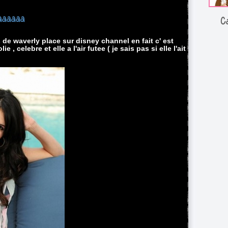
aaaaaa
Ca
e waverly place sur disney channel en fait c' est
ie , celebre et elle a l'air futee ( je sais pas si elle l'ait