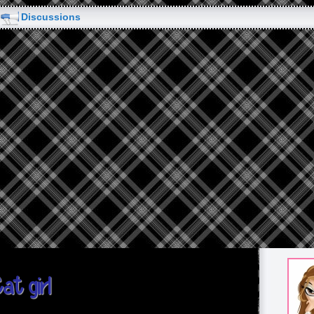
Discussions
at girl