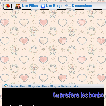
Les Filles
Les Blogs
Discussions
Site de filles
»
Blogs de filles
»
Blog de Belle nana2a
tu prefere les bonbon