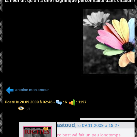
la fleur dit qu'on a une magnifique personnalité dans chacun 
antoine mon amour
Posté le 20.09.2009 à 02:46 -
: 6
: 1197
(0)
astoud
, le 09.11.2009 à 19:27
cc best wé fait un peu longtemps