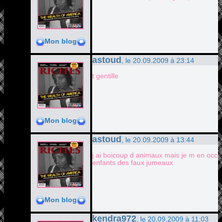
Mon blog
astoud
, le 20.09.2009 à 23:14
t gentille
Mon blog
astoud
, le 20.09.2009 à 13:44
j ai boicoup d animaux mais je m en occup
enfants des faux jumeaux
Mon blog
kendra972
, le 20.09.2009 à 11:03