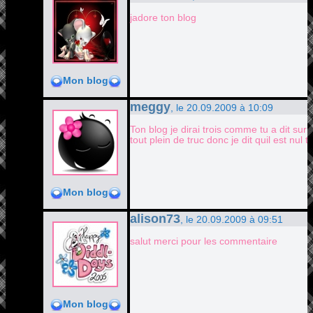
jadore ton blog
Mon blog
meggy
, le 20.09.2009 à 10:09
Ton blog je dirai trois comme tu a dit sur
tout plein de truc donc je dit quil est nul t
Mon blog
alison73
, le 20.09.2009 à 09:51
salut merci pour les commentaire
Mon blog