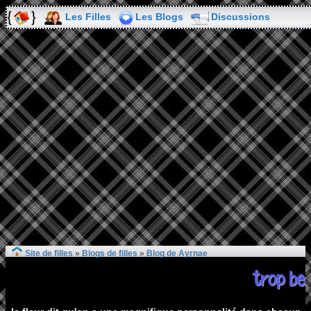
Les Filles
Les Blogs
Discussions
Site de filles
»
Blogs de filles
»
Blog de Ayrnae
trop be