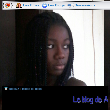
Les Filles
Les Blogs
Discussions
Blogizz
»
Blogs de filles
Le blog de 