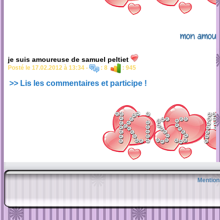
mon amour
je suis amoureuse de samuel peltiet
Posté le 17.02.2012 à 13:34 -
: 8
: 945
>> Lis les commentaires et participe !
Mention