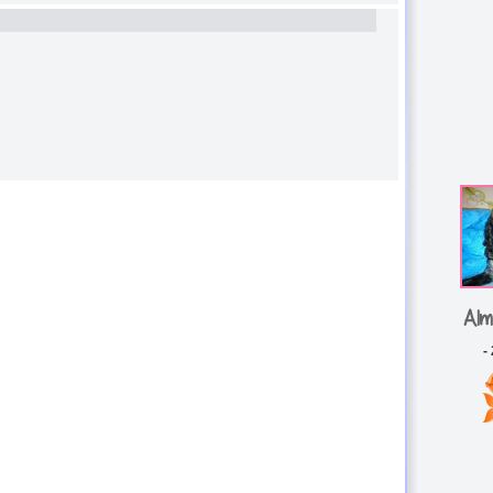
A1m
-