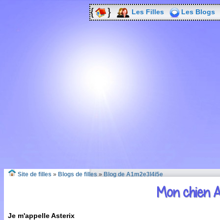
Les Filles
Les Blogs
Site de filles
»
Blogs de filles
»
Blog de A1m2e3l4i5e
Mon chien A
Je m'appelle Asterix