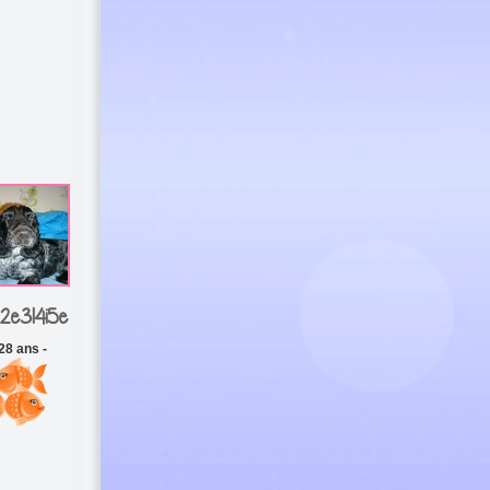
2e3l4i5e
 28 ans -