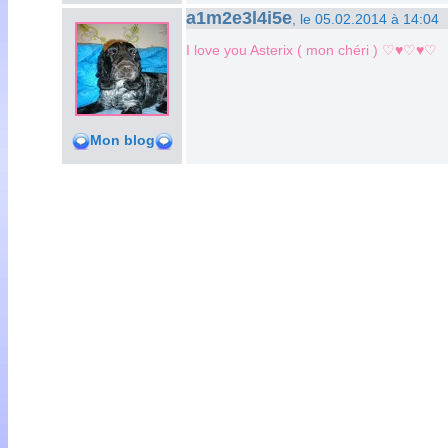
a1m2e3l4i5e
, le 05.02.2014 à 14:04
I love you Asterix ( mon chéri ) ♡♥♡♥♡
Mon blog